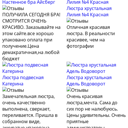
Настенное бра Айсберг
Люстра хрустальная
ПОЛУЧИЛА СЕГОДНЯ БРА!
Лилия №4 Красная
СМОТРИТСЯ ОЧЕНЬ
КРАСИВО. Заказывайте на
Отличная красивая
этом сайте.все хорошо
люстра. В реальности
упаковано оплата при
красивее, чем на
получение.Цена
фотографии
демакратичная,на любой
бюджет
Люстра подвесная
Люстра хрустальная
Катерина
Адель Водоворот
Замечательная люстра,
Очень красивая
очень качественно
люстра,мечта. Сама до
выполнена, сверкает,
сих пор не налюбүюсь.
переливается. Пришла в
Цены удивительны. Очень
собранном виде,
приятные
аккуратно упакована.
администраторы.